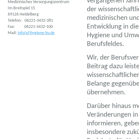
vergangenen Jahrh
Medizinisches Versorgungszentrum
Im Breitspiel 15
der wissenschaftli
69126 Heidelberg
medizinischen und
Telefon: 06221-3432-381
Entwicklung in di
Fax: 06221-3432-100
Mail:
info(at)hygiene-bv.de
Hygiene und Umwel
Berufsfeldes.
Wir, der Berufsve
Beitrag dazu leist
wissenschaftliche
Belange gegenübe
übernehmen.
Darüber hinaus mö
Veränderungen in 
informieren, gebe
insbesondere zukü